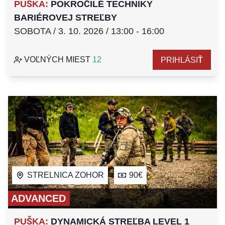
PUŠKA
:
POKROČILÉ TECHNIKY
BARIÉROVEJ STREĽBY
SOBOTA / 3. 10. 2026 / 13:00 - 16:00
VOĽNÝCH MIEST
12
PRIHLÁSIŤ
STRELNICA ZOHOR
90€
ADVANCED
PUŠKA
:
DYNAMICKÁ STREĽBA LEVEL 1