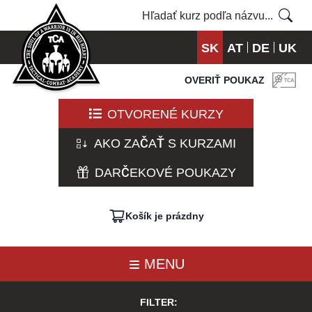
SK
AT
DE
UK
OVERIŤ POUKAZ
OTVORENÉ KURZY
AKO ZAČAŤ S KURZAMI
DARČEKOVÉ POUKAZY
Košík je prázdny
MENU
FILTER: