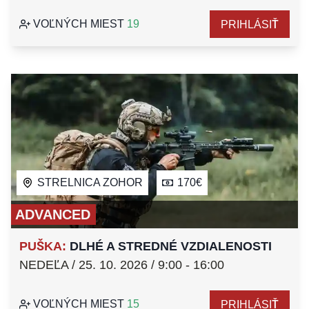
VOĽNÝCH MIEST
19
PRIHLÁSIŤ
STRELNICA ZOHOR
170€
ADVANCED
PUŠKA
:
DLHÉ A STREDNÉ VZDIALENOSTI
NEDEĽA / 25. 10. 2026 / 9:00 - 16:00
VOĽNÝCH MIEST
15
PRIHLÁSIŤ