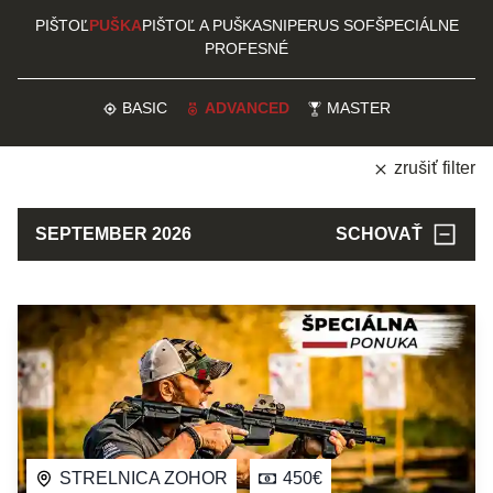
PIŠTOĽ
PUŠKA
PIŠTOĽ A PUŠKA
SNIPER
US SOF
ŠPECIÁLNE
PROFESNÉ
BASIC
ADVANCED
MASTER
zrušiť filter
SEPTEMBER 2026
SCHOVAŤ
STRELNICA ZOHOR
450€