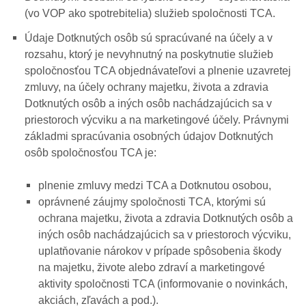
(vo VOP ako spotrebitelia) služieb spoločnosti TCA.
Údaje Dotknutých osôb sú spracúvané na účely a v
rozsahu, ktorý je nevyhnutný na poskytnutie služieb
spoločnosťou TCA objednávateľovi a plnenie uzavretej
zmluvy, na účely ochrany majetku, života a zdravia
Dotknutých osôb a iných osôb nachádzajúcich sa v
priestoroch výcviku a na marketingové účely. Právnymi
základmi spracúvania osobných údajov Dotknutých
osôb spoločnosťou TCA je:
plnenie zmluvy medzi TCA a Dotknutou osobou,
oprávnené záujmy spoločnosti TCA, ktorými sú
ochrana majetku, života a zdravia Dotknutých osôb a
iných osôb nachádzajúcich sa v priestoroch výcviku,
uplatňovanie nárokov v prípade spôsobenia škody
na majetku, živote alebo zdraví a marketingové
aktivity spoločnosti TCA (informovanie o novinkách,
akciách, zľavách a pod.).