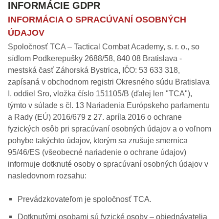
INFORMÁCIE GDPR
INFORMÁCIA O SPRACÚVANÍ OSOBNÝCH
ÚDAJOV
Spoločnosť TCA – Tactical Combat Academy, s. r. o., so
sídlom Podkerepušky 2688/58, 840 08 Bratislava -
mestská časť Záhorská Bystrica, IČO: 53 633 318,
zapísaná v obchodnom registri Okresného súdu Bratislava
I, oddiel Sro, vložka číslo 151105/B (ďalej len "TCA"),
týmto v súlade s čl. 13 Nariadenia Európskeho parlamentu
a Rady (EÚ) 2016/679 z 27. apríla 2016 o ochrane
fyzických osôb pri spracúvaní osobných údajov a o voľnom
pohybe takýchto údajov, ktorým sa zrušuje smernica
95/46/ES (všeobecné nariadenie o ochrane údajov)
informuje dotknuté osoby o spracúvaní osobných údajov v
nasledovnom rozsahu:
Prevádzkovateľom je spoločnosť TCA.
Dotknutými osobami sú fyzické osoby – objednávatelia