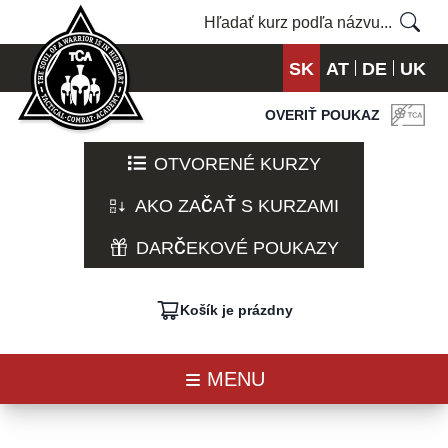
SK
AT
DE
UK
OVERIŤ POUKAZ
OTVORENÉ KURZY
AKO ZAČAŤ S KURZAMI
DARČEKOVÉ POUKAZY
Košík je prázdny
MENU