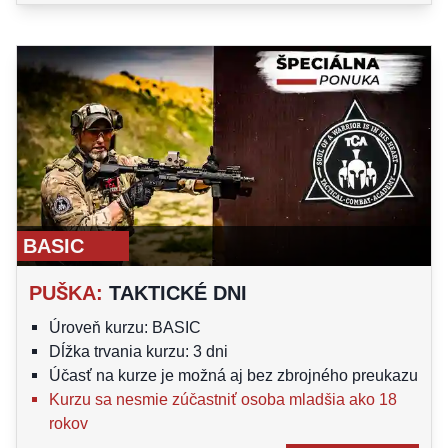
BASIC
PUŠKA
:
TAKTICKÉ DNI
Úroveň kurzu: BASIC
Dĺžka trvania kurzu: 3 dni
Účasť na kurze je možná aj bez zbrojného preukazu
Kurzu sa nesmie zúčastniť osoba mladšia ako 18
rokov