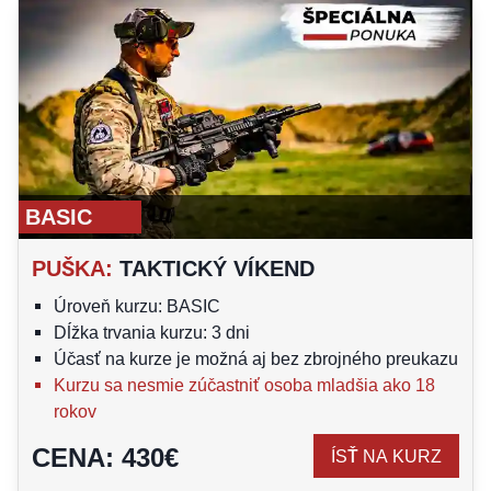
BASIC
PUŠKA
:
TAKTICKÝ VÍKEND
Úroveň kurzu: BASIC
Dĺžka trvania kurzu: 3 dni
Účasť na kurze je možná aj bez zbrojného preukazu
Kurzu sa nesmie zúčastniť osoba mladšia ako 18
rokov
CENA
:
430
€
ÍSŤ NA KURZ