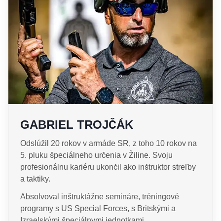
GABRIEL TROJČÁK
Odslúžil 20 rokov v armáde SR, z toho 10 rokov na
5. pluku špeciálneho určenia v Žiline. Svoju
profesionálnu kariéru ukončil ako inštruktor streľby
a taktiky.
Absolvoval inštruktážne semináre, tréningové
programy s US Special Forces, s Britskými a
Izraelskými špeciálnymi jednotkami.