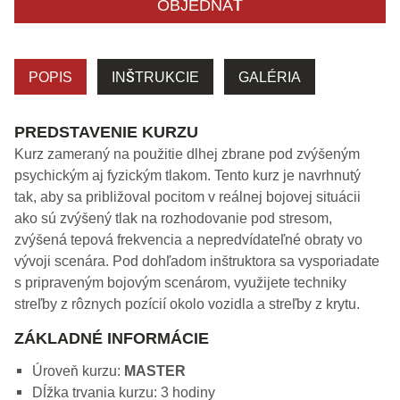
OBJEDNAŤ
POPIS
INŠTRUKCIE
GALÉRIA
PREDSTAVENIE KURZU
Kurz zameraný na použitie dlhej zbrane pod zvýšeným
psychickým aj fyzickým tlakom. Tento kurz je navrhnutý
tak, aby sa približoval pocitom v reálnej bojovej situácii
ako sú zvýšený tlak na rozhodovanie pod stresom,
zvýšená tepová frekvencia a nepredvídateľné obraty vo
vývoji scenára. Pod dohľadom inštruktora sa vysporiadate
s pripraveným bojovým scenárom, využijete techniky
streľby z rôznych pozícií okolo vozidla a streľby z krytu.
ZÁKLADNÉ INFORMÁCIE
Úroveň kurzu:
MASTER
Dĺžka trvania kurzu: 3 hodiny