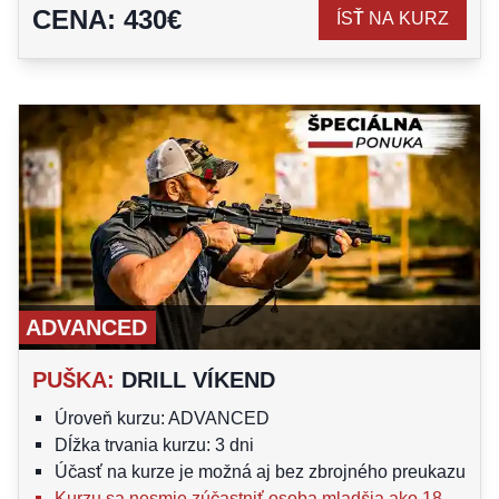
CENA
:
430
€
ÍSŤ NA KURZ
ADVANCED
PUŠKA
:
DRILL VÍKEND
Úroveň kurzu: ADVANCED
Dĺžka trvania kurzu: 3 dni
Účasť na kurze je možná aj bez zbrojného preukazu
Kurzu sa nesmie zúčastniť osoba mladšia ako 18