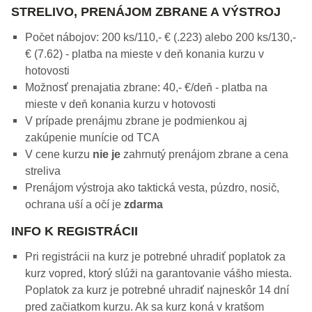
STRELIVO, PRENÁJOM ZBRANE A VÝSTROJ
Počet nábojov: 200 ks/110,- € (.223) alebo 200 ks/130,-
€ (7.62) - platba na mieste v deň konania kurzu v
hotovosti
Možnosť prenajatia zbrane: 40,- €/deň - platba na
mieste v deň konania kurzu v hotovosti
V prípade prenájmu zbrane je podmienkou aj
zakúpenie munície od TCA
V cene kurzu
nie je
zahrnutý prenájom zbrane a cena
streliva
Prenájom výstroja ako taktická vesta, púzdro, nosič,
ochrana uší a očí je
zdarma
INFO K REGISTRÁCII
Pri registrácii na kurz je potrebné uhradiť poplatok za
kurz vopred, ktorý slúži na garantovanie vášho miesta.
Poplatok za kurz je potrebné uhradiť najneskôr 14 dní
pred začiatkom kurzu. Ak sa kurz koná v kratšom