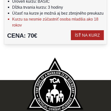
Úroveň kurzu: BASIC
Dĺžka trvania kurzu: 3 hodiny
Účasť na kurze je možná aj bez zbrojného preukazu
Kurzu sa nesmie zúčastniť osoba mladšia ako 18
rokov
CENA
:
70
€
ÍSŤ NA KURZ