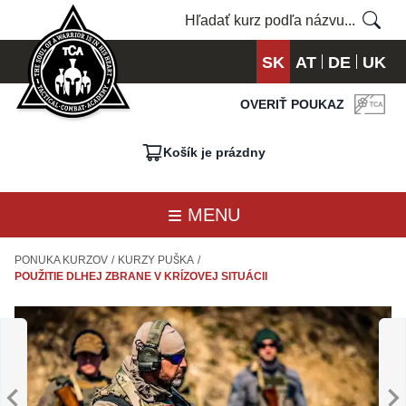
SK
AT
DE
UK
OVERIŤ POUKAZ
Košík je prázdny
MENU
PONUKA KURZOV
/
KURZY PUŠKA
/
POUŽITIE DLHEJ ZBRANE V KRÍZOVEJ SITUÁCII