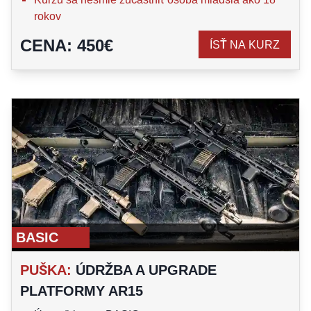
rokov
CENA
:
450
€
ÍSŤ NA KURZ
BASIC
PUŠKA
:
ÚDRŽBA A UPGRADE
PLATFORMY AR15