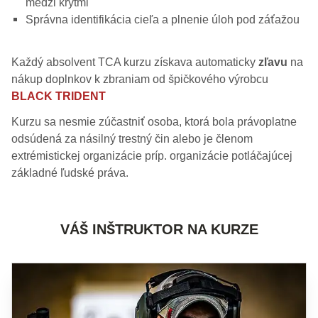
medzi krytmi
Správna identifikácia cieľa a plnenie úloh pod záťažou
Každý absolvent TCA kurzu získava automaticky
zľavu
na
nákup doplnkov k zbraniam od špičkového výrobcu
BLACK TRIDENT
Kurzu sa nesmie zúčastniť osoba, ktorá bola právoplatne
odsúdená za násilný trestný čin alebo je členom
extrémistickej organizácie príp. organizácie potláčajúcej
základné ľudské práva.
VÁŠ INŠTRUKTOR NA KURZE