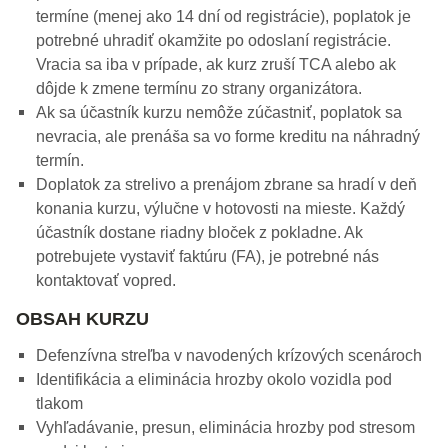
termíne (menej ako 14 dní od registrácie), poplatok je
potrebné uhradiť okamžite po odoslaní registrácie.
Vracia sa iba v prípade, ak kurz zruší TCA alebo ak
dôjde k zmene termínu zo strany organizátora.
Ak sa účastník kurzu nemôže zúčastniť, poplatok sa
nevracia, ale prenáša sa vo forme kreditu na náhradný
termín.
Doplatok za strelivo a prenájom zbrane sa hradí v deň
konania kurzu, výlučne v hotovosti na mieste. Každý
účastník dostane riadny bloček z pokladne. Ak
potrebujete vystaviť faktúru (FA), je potrebné nás
kontaktovať vopred.
OBSAH KURZU
Defenzívna streľba v navodených krízových scenároch
Identifikácia a eliminácia hrozby okolo vozidla pod
tlakom
Vyhľadávanie, presun, eliminácia hrozby pod stresom