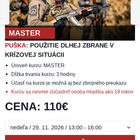
BASIC
M
PUŠKA
:
ZÁKLADY
P
STREĽBY S NVG
Z
MASTER
PUŠKA
:
POUŽITIE DLHEJ ZBRANE V
KRÍZOVEJ SITUÁCII
Úroveň kurzu: MASTER
Dĺžka trvania kurzu: 3 hodiny
Účasť na kurze je možná aj bez zbrojného preukazu
Kurzu sa nesmie zúčastniť osoba mladšia ako 18 rokov
CENA
:
110
€