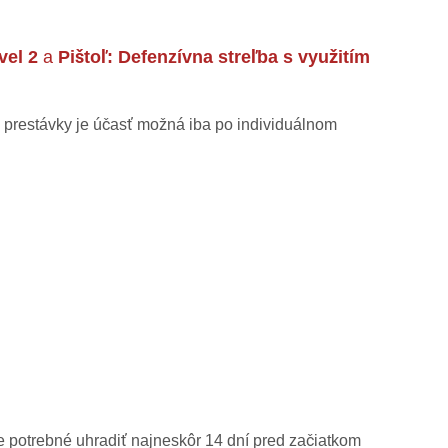
vel 2
a
Pištoľ: Defenzívna streľba s využitím
ej prestávky je účasť možná iba po individuálnom
 je potrebné uhradiť najneskôr 14 dní pred začiatkom