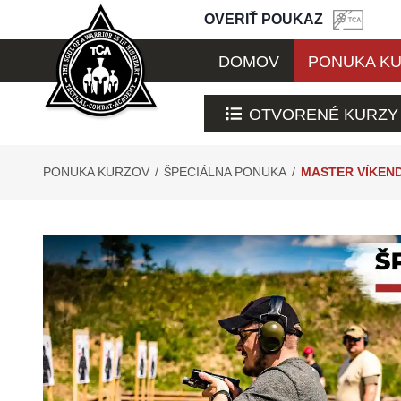
OVERIŤ POUKAZ
DOMOV
PONUKA K
OTVORENÉ KURZY
PONUKA KURZOV
/
ŠPECIÁLNA PONUKA
/
MASTER VÍKEN