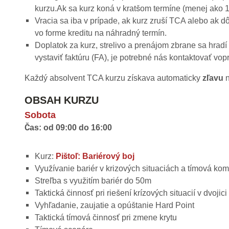
kurzu.Ak sa kurz koná v kratšom termíne (menej ako 14
Vracia sa iba v prípade, ak kurz zruší TCA alebo ak d
vo forme kreditu na náhradný termín.
Doplatok za kurz, strelivo a prenájom zbrane sa hradí
vystaviť faktúru (FA), je potrebné nás kontaktovať vop
Každý absolvent TCA kurzu získava automaticky
zľavu
n
OBSAH KURZU
Sobota
Čas: od 09:00 do 16:00
Kurz:
Pištoľ: Bariérový boj
Využívanie bariér v krizových situaciách a tímová kom
Streľba s využitím bariér do 50m
Taktická činnosť pri riešení krízových situacií v dvojici , 
Vyhľadanie, zaujatie a opúštanie Hard Point
Taktická tímová činnosť pri zmene krytu