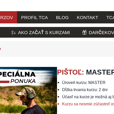
URZOV
PROFIL TCA
BLOG
KONTAKT
TC
AKO ZAČAŤ S KURZAMI
DARČEKOV
D
PIŠTOĽ
:
MASTER
Úroveň kurzu: MASTER
Dĺžka trvania kurzu: 2 dni
Účasť na kurze je možná aj 
Kurzu sa nesmie zúčastniť o