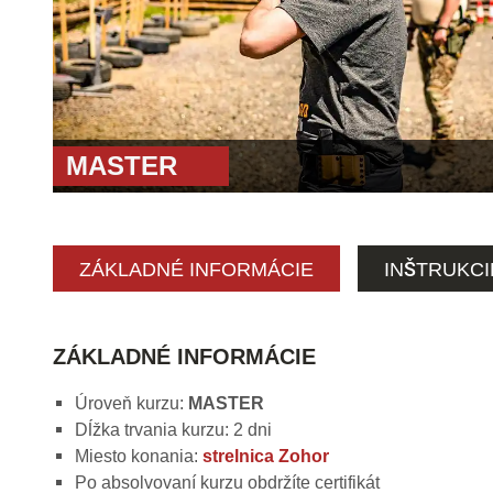
MASTER
ZÁKLADNÉ INFORMÁCIE
INŠTRUKCI
ZÁKLADNÉ INFORMÁCIE
Úroveň kurzu:
MASTER
Dĺžka trvania kurzu: 2 dni
Miesto konania:
strelnica Zohor
Po absolvovaní kurzu obdržíte certifikát