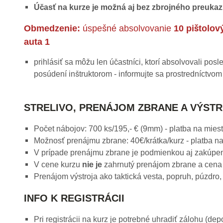
Účasť na kurze je možná aj bez zbrojného preuka
Obmedzenie:
úspešné absolvovanie
10 pištolo
auta 1
prihlásiť sa môžu len účastníci, ktorí absolvovali po
posúdení inštruktorom - informujte sa prostredníctvo
STRELIVO, PRENÁJOM ZBRANE A VÝST
Počet nábojov: 700 ks/195,- € (9mm) - platba na miest
Možnosť prenájmu zbrane: 40€/krátka/kurz - platba na
V prípade prenájmu zbrane je podmienkou aj zakúpe
V cene kurzu
nie je
zahrnutý prenájom zbrane a cena 
Prenájom výstroja ako taktická vesta, popruh, púzdro, 
INFO K REGISTRÁCII
Pri registrácii na kurz je potrebné uhradiť zálohu (de