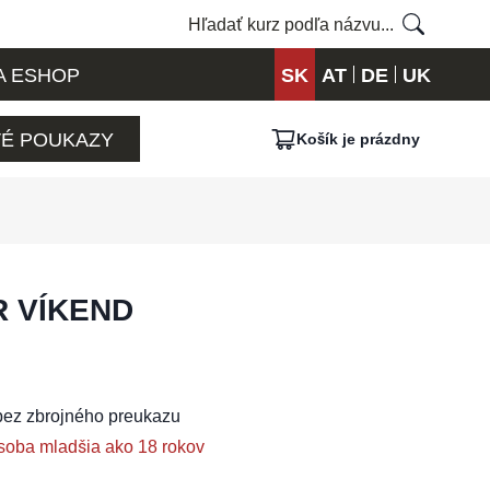
A ESHOP
SK
AT
DE
UK
É POUKAZY
Košík je prázdny
 VÍKEND
bez zbrojného preukazu
soba mladšia ako 18 rokov