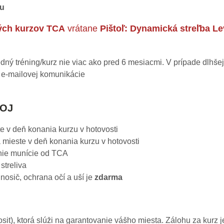
zu
vých kurzov TCA
vrátane
Pištoľ: Dynamická streľba Le
sledný tréning/kurz nie viac ako pred 6 mesiacmi. V prípade dlhš
m e-mailovej komunikácie
ROJ
e v deň konania kurzu v hotovosti
 mieste v deň konania kurzu v hotovosti
nie munície od TCA
streliva
nosič, ochrana očí a uší je
zdarma
posit), ktorá slúži na garantovanie vášho miesta. Zálohu za kurz