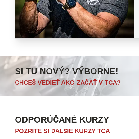
SI TU NOVÝ? VÝBORNE!
CHCEŠ VEDIEŤ AKO ZAČAŤ V TCA?
ODPORÚČANÉ KURZY
POZRITE SI ĎALŠIE KURZY TCA