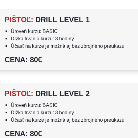
PIŠTOĽ
:
DRILL LEVEL 1
Úroveň kurzu: BASIC
Dĺžka trvania kurzu: 3 hodiny
Účasť na kurze je možná aj bez zbrojného preukazu
Kurzu sa nesmie zúčastniť osoba mladšia ako 18 rokov
CENA
:
80
€
PIŠTOĽ
:
DRILL LEVEL 2
Úroveň kurzu: BASIC
Dĺžka trvania kurzu: 3 hodiny
Účasť na kurze je možná aj bez zbrojného preukazu
Kurzu sa nesmie zúčastniť osoba mladšia ako 18 rokov
CENA
:
80
€