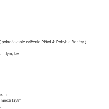
pokračovanie cvičenia Pištol 4: Pohyb a Bariéry )
a - dym, krv
h
akom
 medzi krytmi
u