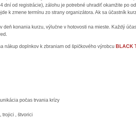
 dní od registrácie), zálohu je potrebné uhradiť okamžite po odo
ôjde k zmene termínu zo strany organizátora. Ak sa účastník ku
 v deň konania kurzu, výlučne v hotovosti na mieste. Každý úča
red.
a nákup doplnkov k zbraniam od špičkového výrobcu
BLACK 
unikácia počas trvania krízy
trojici , štvorici