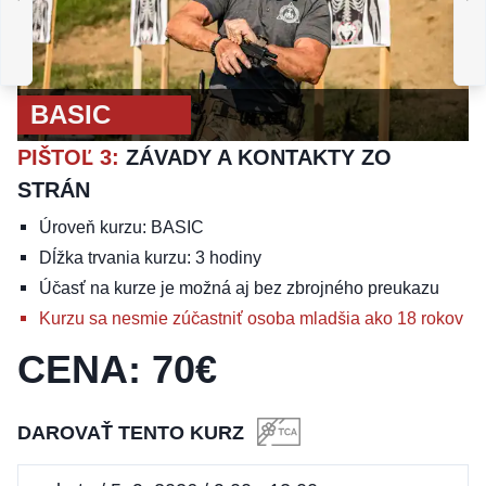
BASIC
B
PIŠTOĽ 2
:
TAKTICKÁ
OBRANNÁ STREĽBA
JEDNOTLIVCA
BASIC
PIŠTOĽ 3
:
ZÁVADY A KONTAKTY ZO
STRÁN
Úroveň kurzu: BASIC
Dĺžka trvania kurzu: 3 hodiny
Účasť na kurze je možná aj bez zbrojného preukazu
Kurzu sa nesmie zúčastniť osoba mladšia ako 18 rokov
CENA
:
70
€
DAROVAŤ TENTO KURZ