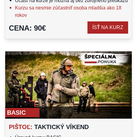
Účasť na kurze je možná aj bez zbrojného preukazu
Kurzu sa nesmie zúčastniť osoba mladšia ako 18
rokov
CENA
:
90
€
ÍSŤ NA KURZ
BASIC
PIŠTOĽ
:
TAKTICKÝ VÍKEND