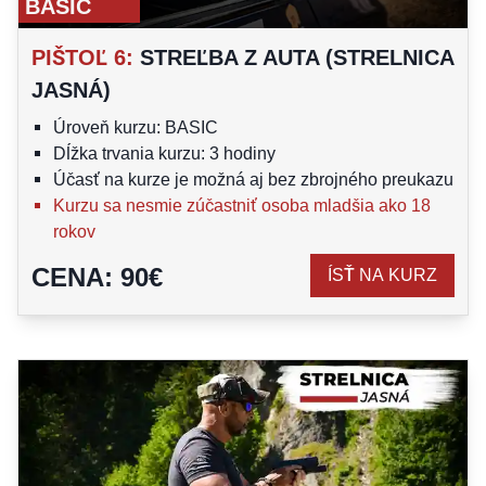
BASIC
PIŠTOĽ 6
:
STREĽBA Z AUTA (STRELNICA
JASNÁ)
Úroveň kurzu: BASIC
Dĺžka trvania kurzu: 3 hodiny
Účasť na kurze je možná aj bez zbrojného preukazu
Kurzu sa nesmie zúčastniť osoba mladšia ako 18
rokov
CENA
:
90
€
ÍSŤ NA KURZ