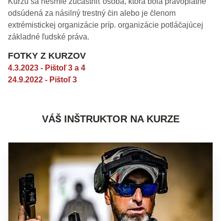
Kurzu sa nesmie zúčastniť osoba, ktorá bola právoplatne
odsúdená za násilný trestný čin alebo je členom
extrémistickej organizácie príp. organizácie potláčajúcej
základné ľudské práva.
FOTKY Z KURZOV
4.3.2023 - Pištoľ 3 a 4
24.9.2022 - Pištoľ 3
VÁŠ INŠTRUKTOR NA KURZE