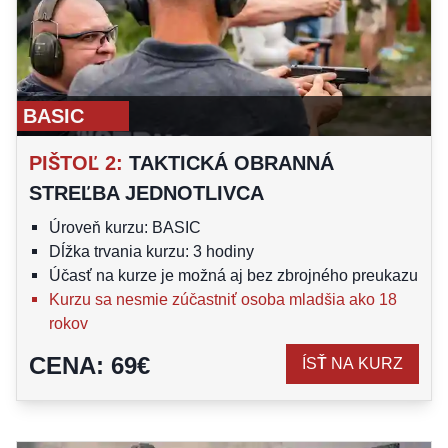
BASIC
PIŠTOĽ 2
:
TAKTICKÁ OBRANNÁ
STREĽBA JEDNOTLIVCA
Úroveň kurzu: BASIC
Dĺžka trvania kurzu: 3 hodiny
Účasť na kurze je možná aj bez zbrojného preukazu
Kurzu sa nesmie zúčastniť osoba mladšia ako 18
rokov
CENA
:
69
€
ÍSŤ NA KURZ