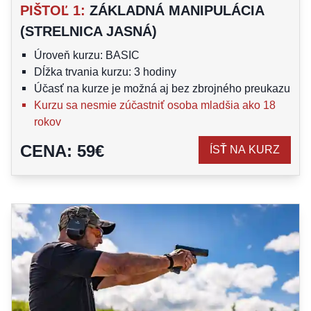
PIŠTOĽ 1
:
ZÁKLADNÁ MANIPULÁCIA
(STRELNICA JASNÁ)
Úroveň kurzu: BASIC
Dĺžka trvania kurzu: 3 hodiny
Účasť na kurze je možná aj bez zbrojného preukazu
Kurzu sa nesmie zúčastniť osoba mladšia ako 18
rokov
CENA
:
59
€
ÍSŤ NA KURZ