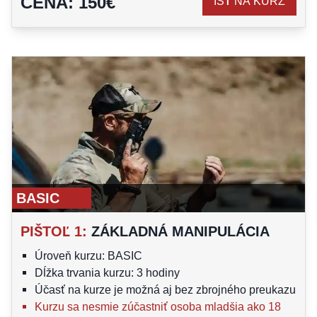
CENA
:
150
€
ÍSŤ NA KURZ
BASIC
PIŠTOĽ 1
:
ZÁKLADNÁ MANIPULÁCIA
Úroveň kurzu: BASIC
Dĺžka trvania kurzu: 3 hodiny
Účasť na kurze je možná aj bez zbrojného preukazu
Kurzu sa nesmie zúčastniť osoba mladšia ako 18