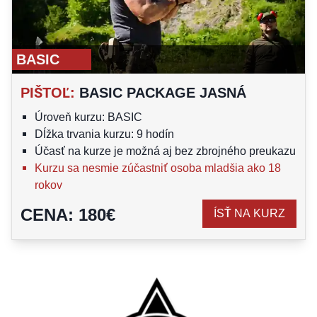
BASIC
PIŠTOĽ
:
BASIC PACKAGE JASNÁ
Úroveň kurzu: BASIC
Dĺžka trvania kurzu: 9 hodín
Účasť na kurze je možná aj bez zbrojného preukazu
Kurzu sa nesmie zúčastniť osoba mladšia ako 18
rokov
CENA
:
180
€
ÍSŤ NA KURZ