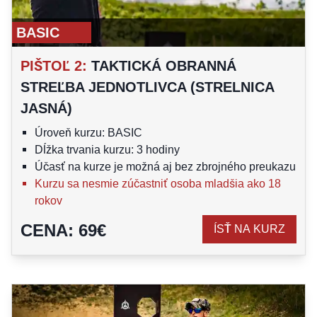
BASIC
PIŠTOĽ 2
:
TAKTICKÁ OBRANNÁ
STREĽBA JEDNOTLIVCA (STRELNICA
JASNÁ)
Úroveň kurzu: BASIC
Dĺžka trvania kurzu: 3 hodiny
Účasť na kurze je možná aj bez zbrojného preukazu
Kurzu sa nesmie zúčastniť osoba mladšia ako 18
rokov
CENA
:
69
€
ÍSŤ NA KURZ