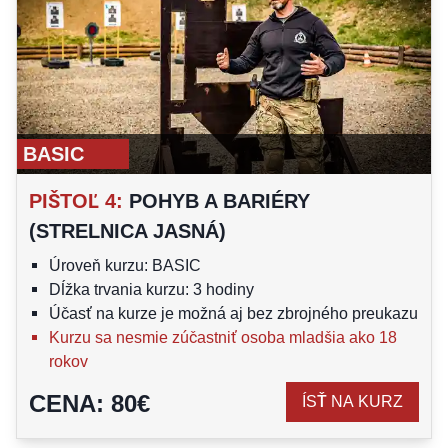
BASIC
PIŠTOĽ 4
:
POHYB A BARIÉRY
(STRELNICA JASNÁ)
Úroveň kurzu: BASIC
Dĺžka trvania kurzu: 3 hodiny
Účasť na kurze je možná aj bez zbrojného preukazu
Kurzu sa nesmie zúčastniť osoba mladšia ako 18
rokov
CENA
:
80
€
ÍSŤ NA KURZ