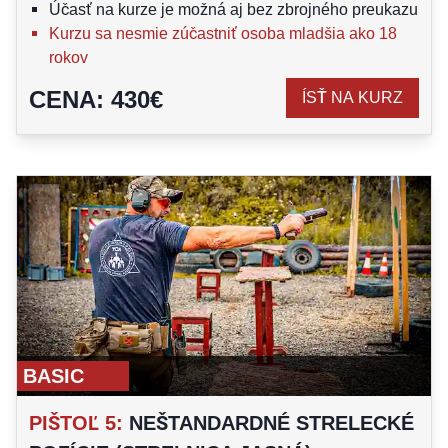
Účasť na kurze je možná aj bez zbrojného preukazu
Kurzu sa nesmie zúčastniť osoba mladšia ako 18
rokov
CENA
:
430
€
ÍSŤ NA KURZ
BASIC
PIŠTOĽ 5
:
NEŠTANDARDNÉ STRELECKÉ