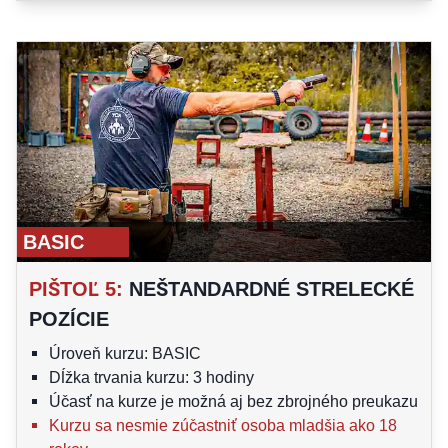
BASIC
PIŠTOĽ 5
:
NEŠTANDARDNÉ STRELECKÉ
POZÍCIE
Úroveň kurzu: BASIC
Dĺžka trvania kurzu: 3 hodiny
Účasť na kurze je možná aj bez zbrojného preukazu
Kurzu sa nesmie zúčastniť osoba mladšia ako 18