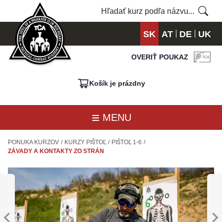
SK
AT
DE
UK
OVERIŤ POUKAZ
Košík je prázdny
MENU
PONUKA KURZOV
/
KURZY PIŠTOĽ
/
PIŠTOĽ 1-6
/
ZÁVADY A KONTAKTY ZO STRÁN