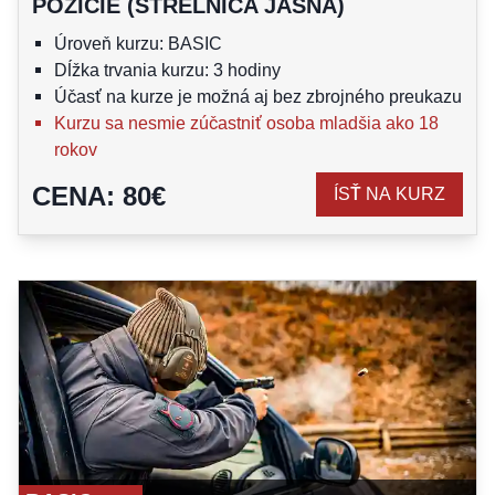
POZÍCIE (STRELNICA JASNÁ)
Úroveň kurzu: BASIC
Dĺžka trvania kurzu: 3 hodiny
Účasť na kurze je možná aj bez zbrojného preukazu
Kurzu sa nesmie zúčastniť osoba mladšia ako 18
rokov
CENA
:
80
€
ÍSŤ NA KURZ