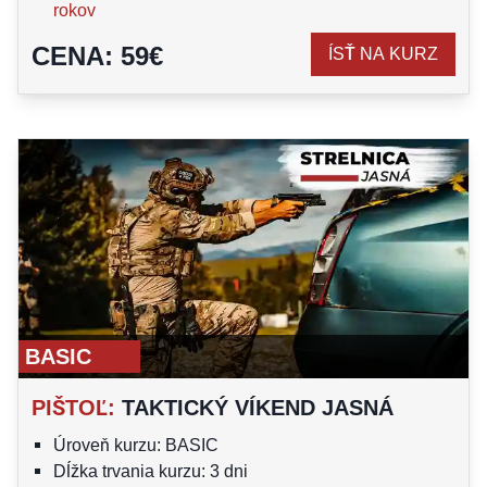
rokov
CENA
:
59
€
ÍSŤ NA KURZ
BASIC
PIŠTOĽ
:
TAKTICKÝ VÍKEND JASNÁ
Úroveň kurzu: BASIC
Dĺžka trvania kurzu: 3 dni