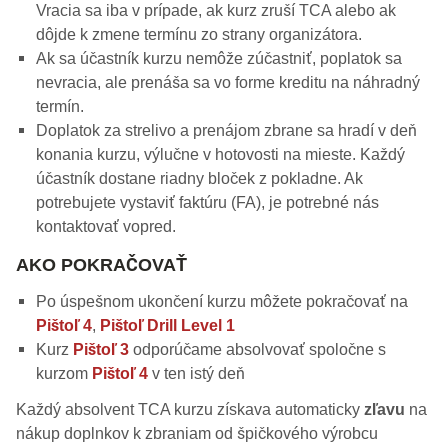
Vracia sa iba v prípade, ak kurz zruší TCA alebo ak
dôjde k zmene termínu zo strany organizátora.
Ak sa účastník kurzu nemôže zúčastniť, poplatok sa
nevracia, ale prenáša sa vo forme kreditu na náhradný
termín.
Doplatok za strelivo a prenájom zbrane sa hradí v deň
konania kurzu, výlučne v hotovosti na mieste. Každý
účastník dostane riadny bloček z pokladne. Ak
potrebujete vystaviť faktúru (FA), je potrebné nás
kontaktovať vopred.
AKO POKRAČOVAŤ
Po úspešnom ukončení kurzu môžete pokračovať na
Pištoľ 4
,
Pištoľ Drill Level 1
Kurz
Pištoľ 3
odporúčame absolvovať spoločne s
kurzom
Pištoľ 4
v ten istý deň
Každý absolvent TCA kurzu získava automaticky
zľavu
na
nákup doplnkov k zbraniam od špičkového výrobcu