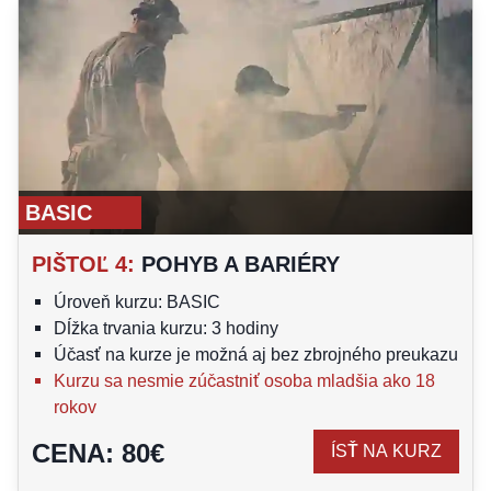
BASIC
PIŠTOĽ 4
:
POHYB A BARIÉRY
Úroveň kurzu: BASIC
Dĺžka trvania kurzu: 3 hodiny
Účasť na kurze je možná aj bez zbrojného preukazu
Kurzu sa nesmie zúčastniť osoba mladšia ako 18
rokov
CENA
:
80
€
ÍSŤ NA KURZ