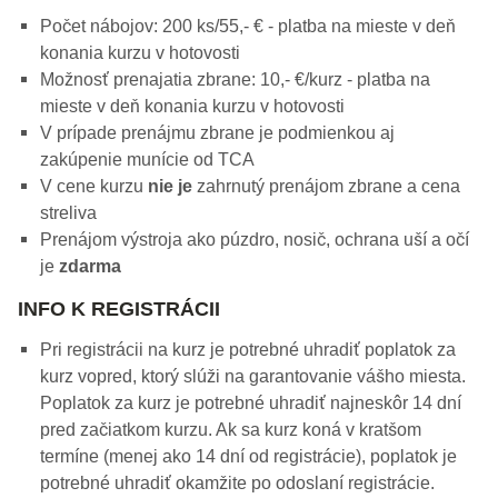
Počet nábojov: 200 ks/55,- € - platba na mieste v deň
konania kurzu v hotovosti
Možnosť prenajatia zbrane: 10,- €/kurz - platba na
mieste v deň konania kurzu v hotovosti
V prípade prenájmu zbrane je podmienkou aj
zakúpenie munície od TCA
V cene kurzu
nie je
zahrnutý prenájom zbrane a cena
streliva
Prenájom výstroja ako púzdro, nosič, ochrana uší a očí
je
zdarma
INFO K REGISTRÁCII
Pri registrácii na kurz je potrebné uhradiť poplatok za
kurz vopred, ktorý slúži na garantovanie vášho miesta.
Poplatok za kurz je potrebné uhradiť najneskôr 14 dní
pred začiatkom kurzu. Ak sa kurz koná v kratšom
termíne (menej ako 14 dní od registrácie), poplatok je
potrebné uhradiť okamžite po odoslaní registrácie.