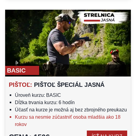
BASIC
PIŠTOĽ
:
PIŠTOĽ ŠPECIÁL JASNÁ
Úroveň kurzu: BASIC
Dĺžka trvania kurzu: 6 hodín
Účasť na kurze je možná aj bez zbrojného preukazu
Kurzu sa nesmie zúčastniť osoba mladšia ako 18
rokov