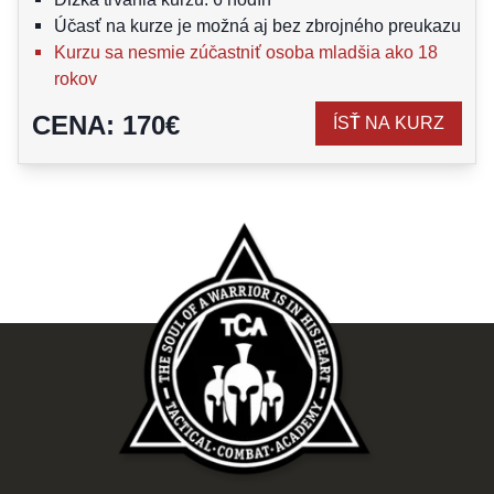
Účasť na kurze je možná aj bez zbrojného preukazu
Kurzu sa nesmie zúčastniť osoba mladšia ako 18
rokov
CENA
:
170
€
ÍSŤ NA KURZ