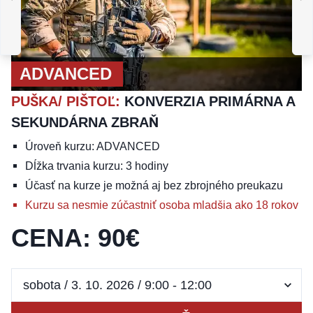
MASTER
M
PUŠKA
:
DLHÉ A
STREDNÉ
K
VZDIALENOSTI/BARIÉRO
VÝ BOJ JASNÁ
ADVANCED
PUŠKA/ PIŠTOĽ
:
KONVERZIA PRIMÁRNA A
SEKUNDÁRNA ZBRAŇ
Úroveň kurzu: ADVANCED
Dĺžka trvania kurzu: 3 hodiny
Účasť na kurze je možná aj bez zbrojného preukazu
Kurzu sa nesmie zúčastniť osoba mladšia ako 18 rokov
CENA
:
90
€