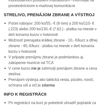
individuálnom posúdení inštruktorom - informujte sa
prostredníctvom e-mailovej komunikácie
STRELIVO, PRENÁJOM ZBRANE A VÝSTROJ
Počet nábojov: 200 ks/55,- € (9 mm) a 200 ks/110- €
(.223) alebo 200 ks/130,-€ (7.62.) - platba na mieste v
deň konania kurzu v hotovosti
Možnosť prenajatia krátkej zbrane - 10,- €/kurz a dlhej
zbrane - 40,-€/kurz - platba na mieste v deň konania
kurzu v hotovosti
V prípade prenájmu zbrane je podmienkou aj
zakúpenie munície od TCA
V cene kurzu
nie je
zahrnutý prenájom zbrane a cena
streliva
Prenájom výstroja ako taktická vesta, púzdro, nosič,
ochrana uší a očí je
zdarma
INFO K REGISTRÁCII
Pri registrácii na kurz je potrebné uhradiť poplatok za