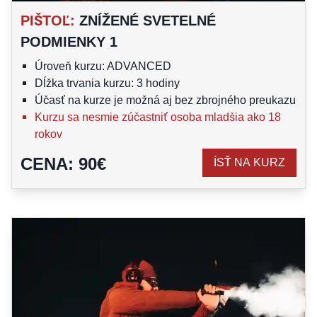
PIŠTOĽ
:
ZNÍŽENÉ SVETELNÉ
PODMIENKY 1
Úroveň kurzu: ADVANCED
Dĺžka trvania kurzu: 3 hodiny
Účasť na kurze je možná aj bez zbrojného preukazu
Kurzu sa nesmie zúčastniť osoba mladšia ako 18
rokov
CENA
:
90
€
ÍSŤ NA KURZ