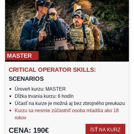
MASTER
CRITICAL OPERATOR SKILLS
:
SCENARIOS
Úroveň kurzu: MASTER
Dĺžka trvania kurzu: 6 hodín
Účasť na kurze je možná aj bez zbrojného preukazu
Kurzu sa nesmie zúčastniť osoba mladšia ako 18
rokov
CENA
:
190
€
ÍSŤ NA KURZ