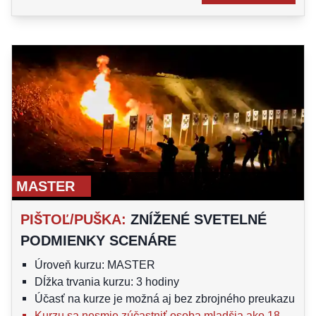
MASTER
PIŠTOĽ/PUŠKA
:
ZNÍŽENÉ SVETELNÉ
PODMIENKY SCENÁRE
Úroveň kurzu: MASTER
Dĺžka trvania kurzu: 3 hodiny
Účasť na kurze je možná aj bez zbrojného preukazu
Kurzu sa nesmie zúčastniť osoba mladšia ako 18