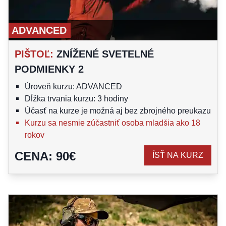
ADVANCED
PIŠTOĽ
:
ZNÍŽENÉ SVETELNÉ
PODMIENKY 2
Úroveň kurzu: ADVANCED
Dĺžka trvania kurzu: 3 hodiny
Účasť na kurze je možná aj bez zbrojného preukazu
Kurzu sa nesmie zúčastniť osoba mladšia ako 18
rokov
CENA
:
90
€
ÍSŤ NA KURZ