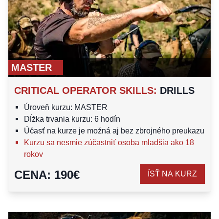
MASTER
CRITICAL OPERATOR SKILLS
:
DRILLS
Úroveň kurzu: MASTER
Dĺžka trvania kurzu: 6 hodín
Účasť na kurze je možná aj bez zbrojného preukazu
Kurzu sa nesmie zúčastniť osoba mladšia ako 18
rokov
CENA
:
190
€
ÍSŤ NA KURZ