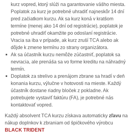
kurz vopred, ktorý slúži na garantovanie vášho miesta.
Poplatok za kurz je potrebné uhradiť najneskôr 14 dní
pred začiatkom kurzu. Ak sa kurz koná v kratšom
termíne (menej ako 14 dní od registrácie), poplatok je
potrebné uhradiť okamžite po odoslaní registrácie.
Vracia sa iba v prípade, ak kurz zruší TCA alebo ak
dôjde k zmene termínu zo strany organizátora.
Ak sa účastník kurzu nemôže zúčastniť, poplatok sa
nevracia, ale prenáša sa vo forme kreditu na náhradný
termín.
Doplatok za strelivo a prenájom zbrane sa hradí v deň
konania kurzu, výlučne v hotovosti na mieste. Každý
účastník dostane riadny bloček z pokladne. Ak
potrebujete vystaviť faktúru (FA), je potrebné nás
kontaktovať vopred.
Každý absolvent TCA kurzu získava automaticky
zľavu
na
nákup doplnkov k zbraniam od špičkového výrobcu
BLACK TRIDENT