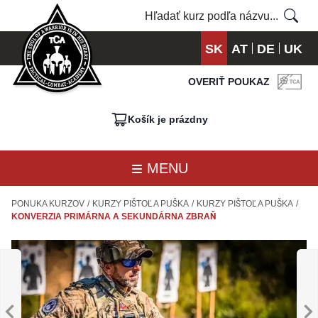
SK
AT
DE
UK
OVERIŤ POUKAZ
Košík je prázdny
MENU
PONUKA KURZOV
/
KURZY PIŠTOĽ A PUŠKA
/
KURZY PIŠTOĽ A PUŠKA
/
KONVERZIA PRIMÁRNA A SEKUNDÁRNA ZBRAŇ