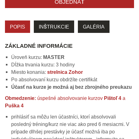
OBJEDNAŤ
POPIS
INŠTRUKCIE
GALÉRIA
ZÁKLADNÉ INFORMÁCIE
Úroveň kurzu:
MASTER
Dĺžka trvania kurzu: 3 hodiny
Miesto konania:
strelnica Zohor
Po absolvovaní kurzu obdržíte certifikát
Účasť na kurze je možná aj bez zbrojného preukazu
Obmedzenie:
úspešné absolvovanie kurzov
Pištoľ 4
a
Puška 4
prihlásiť sa môžu len účastníci, ktorí absolvovali
posledný tréning/kurz nie viac ako pred 6 mesiacmi. V
prípade dlhšej prestávky je účasť možná iba po