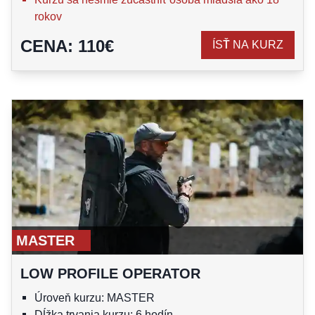
rokov
CENA
:
110
€
ÍSŤ NA KURZ
MASTER
LOW PROFILE OPERATOR
Úroveň kurzu: MASTER
Dĺžka trvania kurzu: 6 hodín