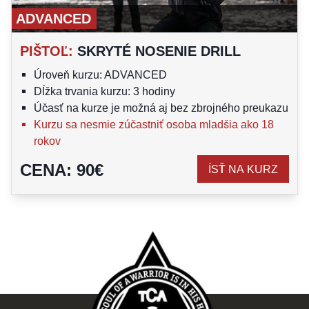
ADVANCED
PIŠTOĽ
:
SKRYTÉ NOSENIE DRILL
Úroveň kurzu: ADVANCED
Dĺžka trvania kurzu: 3 hodiny
Účasť na kurze je možná aj bez zbrojného preukazu
Kurzu sa nesmie zúčastniť osoba mladšia ako 18
rokov
CENA
:
90
€
ÍSŤ NA KURZ