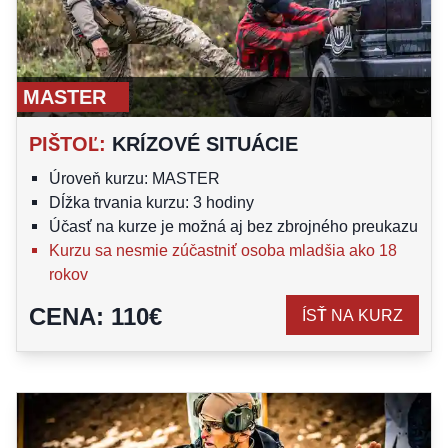
MASTER
PIŠTOĽ
:
KRÍZOVÉ SITUÁCIE
Úroveň kurzu: MASTER
Dĺžka trvania kurzu: 3 hodiny
Účasť na kurze je možná aj bez zbrojného preukazu
Kurzu sa nesmie zúčastniť osoba mladšia ako 18
rokov
CENA
:
110
€
ÍSŤ NA KURZ