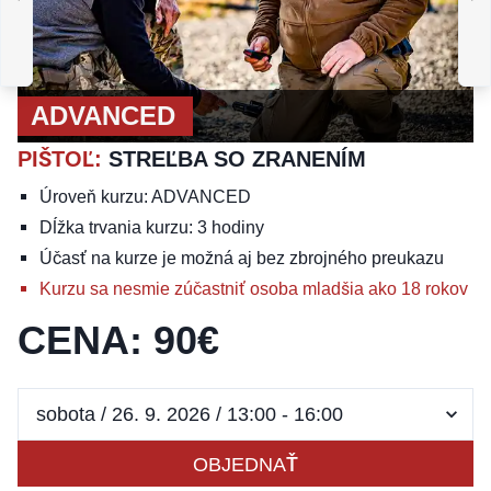
ADVANCED
A
PIŠTOĽ
:
ZÁSADY
TASENIA ZO SKRYTÉHO
NOSENIA JASNÁ
ADVANCED
PIŠTOĽ
:
STREĽBA SO ZRANENÍM
Úroveň kurzu: ADVANCED
Dĺžka trvania kurzu: 3 hodiny
Účasť na kurze je možná aj bez zbrojného preukazu
Kurzu sa nesmie zúčastniť osoba mladšia ako 18 rokov
CENA
:
90
€
OBJEDNAŤ