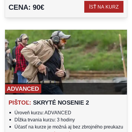
CENA
:
90
€
ÍSŤ NA KURZ
ADVANCED
PIŠTOĽ
:
SKRYTÉ NOSENIE 2
Úroveň kurzu: ADVANCED
Dĺžka trvania kurzu: 3 hodiny
Účasť na kurze je možná aj bez zbrojného preukazu