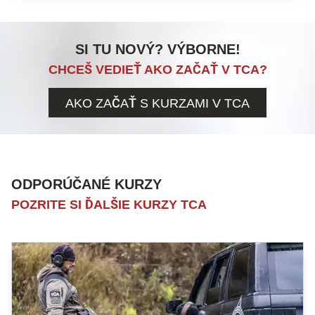
SI TU NOVÝ? VÝBORNE!
CHCEŠ VEDIEŤ AKO ZAČAŤ V TCA?
AKO ZAČAŤ S KURZAMI V TCA
ODPORÚČANÉ KURZY
POZRITE SI ĎALŠIE KURZY TCA