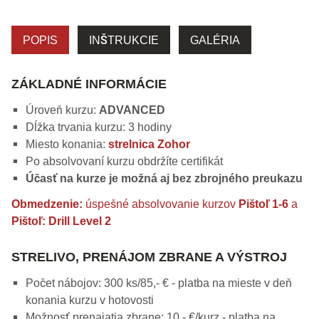
POPIS
INŠTRUKCIE
GALÉRIA
ZÁKLADNÉ INFORMÁCIE
Úroveň kurzu:
ADVANCED
Dĺžka trvania kurzu: 3 hodiny
Miesto konania:
strelnica Zohor
Po absolvovaní kurzu obdržíte certifikát
Účasť na kurze je možná aj bez zbrojného preukazu
Obmedzenie:
úspešné absolvovanie kurzov
Pištoľ 1-6
a
Pištoľ: Drill Level 2
STRELIVO, PRENÁJOM ZBRANE A VÝSTROJ
Počet nábojov: 300 ks/85,- € - platba na mieste v deň
konania kurzu v hotovosti
Možnosť prenajatia zbrane: 10,- €/kurz - platba na