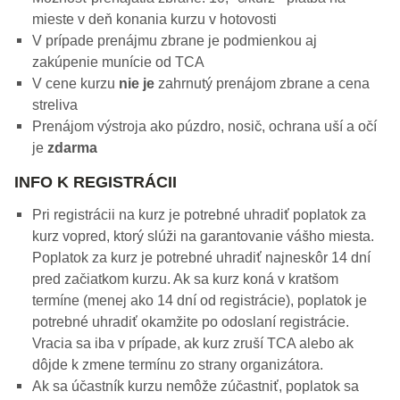
mieste v deň konania kurzu v hotovosti
V prípade prenájmu zbrane je podmienkou aj
zakúpenie munície od TCA
V cene kurzu
nie je
zahrnutý prenájom zbrane a cena
streliva
Prenájom výstroja ako púzdro, nosič, ochrana uší a očí
je
zdarma
INFO K REGISTRÁCII
Pri registrácii na kurz je potrebné uhradiť poplatok za
kurz vopred, ktorý slúži na garantovanie vášho miesta.
Poplatok za kurz je potrebné uhradiť najneskôr 14 dní
pred začiatkom kurzu. Ak sa kurz koná v kratšom
termíne (menej ako 14 dní od registrácie), poplatok je
potrebné uhradiť okamžite po odoslaní registrácie.
Vracia sa iba v prípade, ak kurz zruší TCA alebo ak
dôjde k zmene termínu zo strany organizátora.
Ak sa účastník kurzu nemôže zúčastniť, poplatok sa