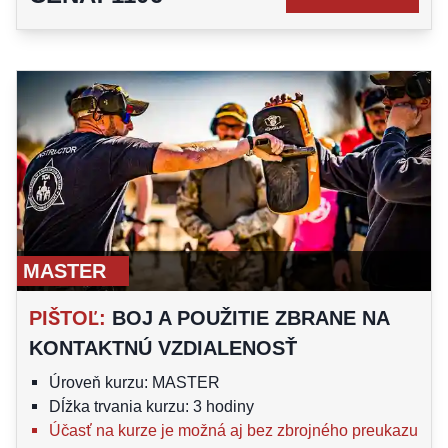
MASTER
PIŠTOĽ
:
BOJ A POUŽITIE ZBRANE NA
KONTAKTNÚ VZDIALENOSŤ
Úroveň kurzu: MASTER
Dĺžka trvania kurzu: 3 hodiny
Účasť na kurze je možná aj bez zbrojného preukazu