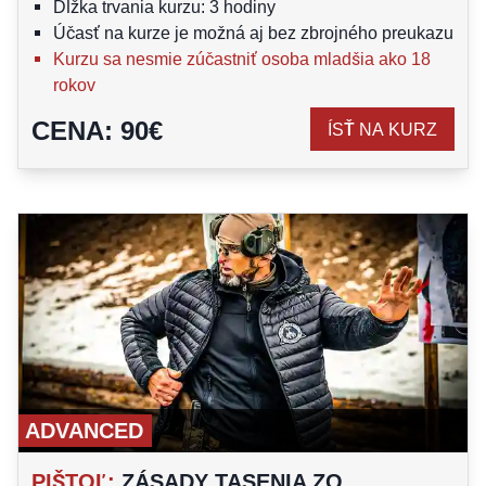
Dĺžka trvania kurzu: 3 hodiny
Účasť na kurze je možná aj bez zbrojného preukazu
Kurzu sa nesmie zúčastniť osoba mladšia ako 18
rokov
CENA
:
90
€
ÍSŤ NA KURZ
ADVANCED
PIŠTOĽ
:
ZÁSADY TASENIA ZO