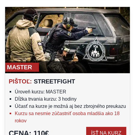
MASTER
PIŠTOĽ
:
STREETFIGHT
Úroveň kurzu: MASTER
Dĺžka trvania kurzu: 3 hodiny
Účasť na kurze je možná aj bez zbrojného preukazu
Kurzu sa nesmie zúčastniť osoba mladšia ako 18
rokov
CENA
:
110
€
ÍSŤ NA KURZ