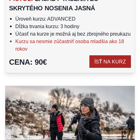
SKRYTÉHO NOSENIA JASNÁ
Úroveň kurzu: ADVANCED
Dĺžka trvania kurzu: 3 hodiny
Účasť na kurze je možná aj bez zbrojného preukazu
Kurzu sa nesmie zúčastniť osoba mladšia ako 18
rokov
CENA
:
90
€
ÍSŤ NA KURZ