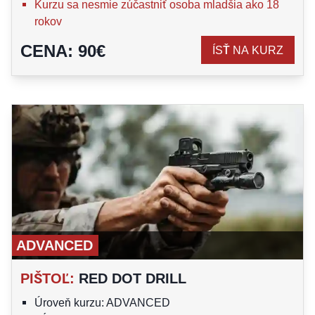
Kurzu sa nesmie zúčastniť osoba mladšia ako 18
rokov
CENA
:
90
€
ÍSŤ NA KURZ
ADVANCED
PIŠTOĽ
:
RED DOT DRILL
Úroveň kurzu: ADVANCED