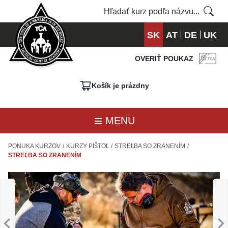
SK
AT
DE
UK
OVERIŤ POUKAZ
Košík je prázdny
MENU
PONUKA KURZOV
/
KURZY PIŠTOĽ
/
STREĽBA SO ZRANENÍM
/
STREĽBA SO ZRANENÍM