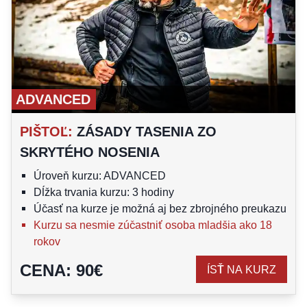
ADVANCED
PIŠTOĽ
:
ZÁSADY TASENIA ZO
SKRYTÉHO NOSENIA
Úroveň kurzu: ADVANCED
Dĺžka trvania kurzu: 3 hodiny
Účasť na kurze je možná aj bez zbrojného preukazu
Kurzu sa nesmie zúčastniť osoba mladšia ako 18
rokov
CENA
:
90
€
ÍSŤ NA KURZ