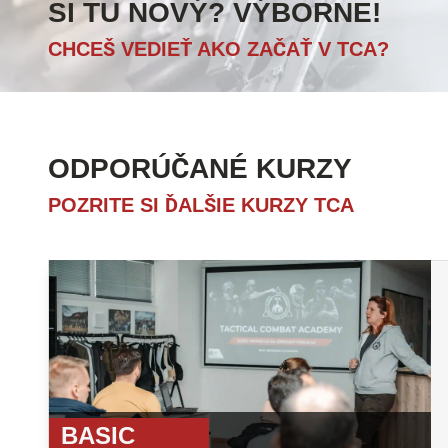
SI TU NOVÝ? VÝBORNE!
CHCEŠ VEDIEŤ AKO ZAČAŤ V TCA?
ODPORÚČANÉ KURZY
POZRITE SI ĎALŠIE KURZY TCA
BASIC