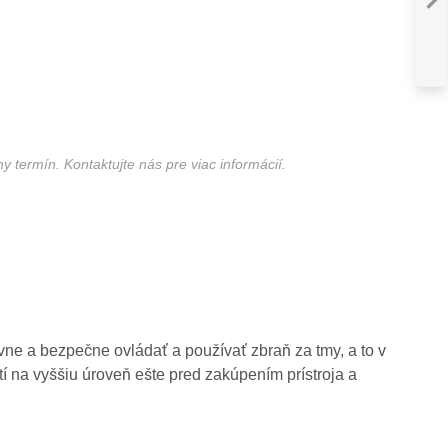
MA
PUŠKA
:
POUŽITI
ZBRANE V KRÍ
SITUÁCII
 termín. Kontaktujte nás pre viac informácií.
vne a bezpečne ovládať a používať zbraň za tmy, a to v
í na vyššiu úroveň ešte pred zakúpením prístroja a