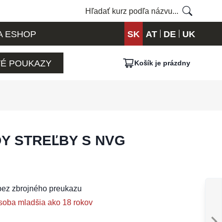
A ESHOP
SK
AT
DE
UK
É POUKAZY
Košík je prázdny
Y STREĽBY S NVG
bez zbrojného preukazu
soba mladšia ako 18 rokov