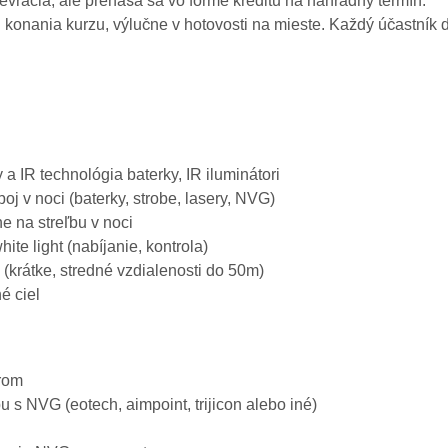
evracia, ale prenáša sa vo forme kreditu na náhradný termín.
 konania kurzu, výlučne v hotovosti na mieste. Každý účastník 
 a IR technológia baterky, IR iluminátori
oj v noci (baterky, strobe, lasery, NVG)
e na streľbu v noci
te light (nabíjanie, kontrola)
(krátke, stredné vzdialenosti do 50m)
é ciel
erom
u s NVG (eotech, aimpoint, trijicon alebo iné)