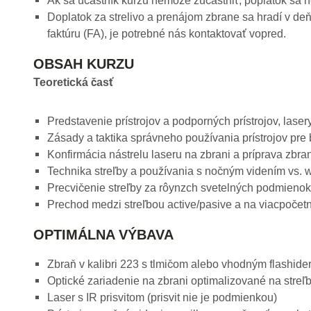
Ak sa účastník kurzu nemôže zúčastniť, poplatok sa n
Doplatok za strelivo a prenájom zbrane sa hradí v deň
faktúru (FA), je potrebné nás kontaktovať vopred.
OBSAH KURZU
Teoretická časť
Predstavenie prístrojov a podporných prístrojov, lasery
Zásady a taktika správneho používania prístrojov pre b
Konfirmácia nástrelu laseru na zbrani a príprava zbran
Technika streľby a používania s nočným videním vs. whi
Precvičenie streľby za rôynzch svetelných podmienok 
Prechod medzi streľbou active/pasive a na viacpočetn
OPTIMÁLNA VÝBAVA
Zbraň v kalibri 223 s tlmičom alebo vhodným flashid
Optické zariadenie na zbrani optimalizované na streľb
Laser s IR prisvitom (prisvit nie je podmienkou)