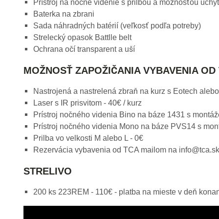
Prístroj na nočné videnie s prilbou a možnosťou uch
Baterka na zbrani
Sada náhradných batérií (veľkosť podľa potreby)
Strelecký opasok Battlle belt
Ochrana očí transparent a uší
MOŽNOSŤ ZAPOŽIČANIA VYBAVENIA OD
Nastrojená a nastrelená zbraň na kurz s Eotech alebo 
Laser s IR prisvitom - 40€ / kurz
Prístroj nočného videnia Bino na báze 1431 s montážo
Prístroj nočného videnia Mono na báze PVS14 s montá
Prilba vo velkosti M alebo L - 0€
Rezervácia vybavenia od TCA mailom na info@tca.s
STRELIVO
200 ks 223REM - 110€ - platba na mieste v deň konan