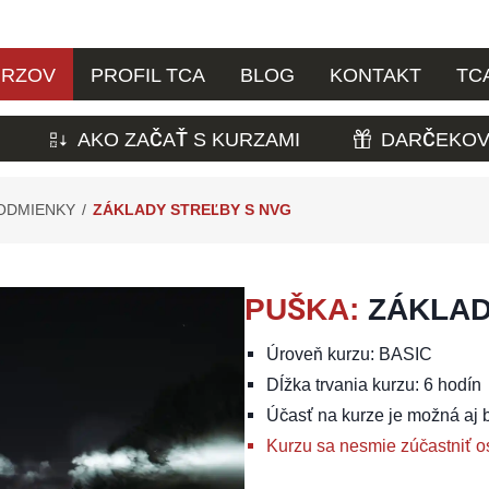
URZOV
PROFIL TCA
BLOG
KONTAKT
TC
AKO ZAČAŤ S KURZAMI
DARČEKOV
PODMIENKY
/
ZÁKLADY STREĽBY S NVG
PUŠKA
:
ZÁKLAD
Úroveň kurzu: BASIC
Dĺžka trvania kurzu: 6 hodín
Účasť na kurze je možná aj 
Kurzu sa nesmie zúčastniť o