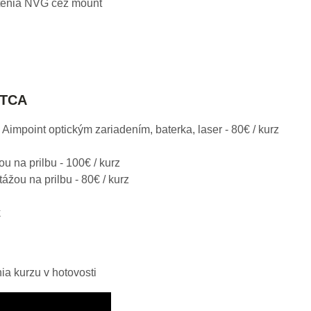
ytenia NVG cez mount
 TCA
Aimpoint optickým zariadením, baterka, laser - 80€ / kurz
u na prilbu - 100€ / kurz
žou na prilbu - 80€ / kurz
k
ia kurzu v hotovosti