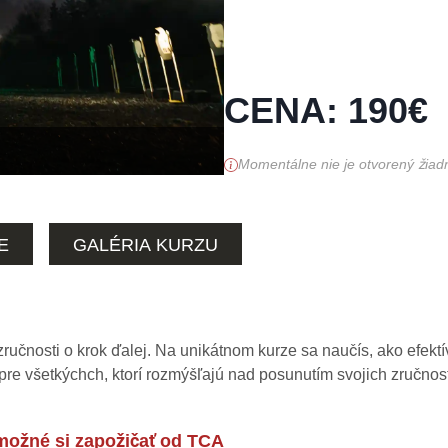
CENA
:
190
€
Momentálne nie je otvorený žiadny
E
GALÉRIA KURZU
ručnosti o krok ďalej. Na unikátnom kurze sa naučís, ako efektí
re všetkýchch, ktorí rozmýšľajú nad posunutím svojich zručnost
 možné si zapožičať od TCA