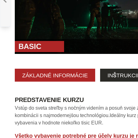
ADVANCED
ŠKA
:
ZNÍŽENÉ
LNÉ PODMIENKY
BASIC
ZÁKLADNÉ INFORMÁCIE
INŠTRUKCI
PREDSTAVENIE KURZU
Vstúp do sveta streľby s nočným videním a posuň svoje z
kombinácii s najmodernejšou technológiou.Ideálny kurz p
vybavenia v hodnote niekoľko tisic EUR.
Všetko vybavenie potrebné pre účely kurzu je