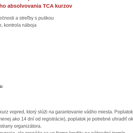
lého absolvovania TCA kurzov
čnosti a streľby s puškou
e, kontrola náboja
zu
a kurz vopred, ktorý slúži na garantovanie vášho miesta. Poplato
nej ako 14 dní od registrácie), poplatok je potrebné uhradiť ok
strany organizátora.