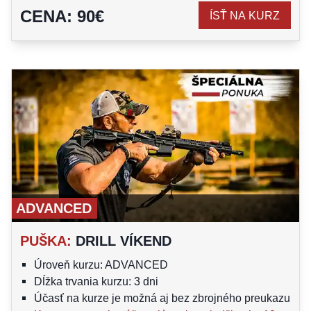
CENA
:
90
€
ÍSŤ NA KURZ
ADVANCED
PUŠKA
:
DRILL VÍKEND
Úroveň kurzu: ADVANCED
Dĺžka trvania kurzu: 3 dni
Účasť na kurze je možná aj bez zbrojného preukazu