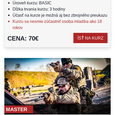
Úroveň kurzu: BASIC
Dĺžka trvania kurzu: 3 hodiny
Účasť na kurze je možná aj bez zbrojného preukazu
Kurzu sa nesmie zúčastniť osoba mladšia ako 18
rokov
CENA
:
70
€
ÍSŤ NA KURZ
MASTER