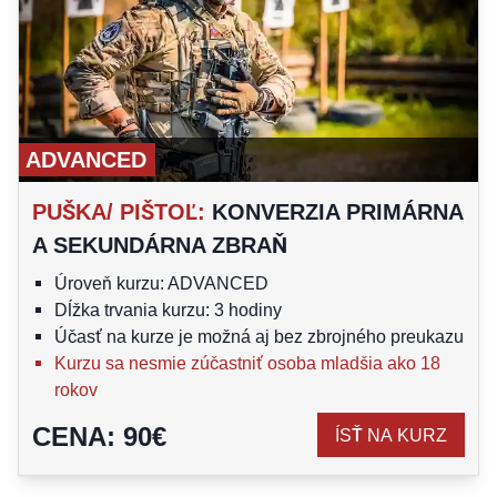
ADVANCED
PUŠKA/ PIŠTOĽ
:
KONVERZIA PRIMÁRNA
A SEKUNDÁRNA ZBRAŇ
Úroveň kurzu: ADVANCED
Dĺžka trvania kurzu: 3 hodiny
Účasť na kurze je možná aj bez zbrojného preukazu
Kurzu sa nesmie zúčastniť osoba mladšia ako 18
rokov
CENA
:
90
€
ÍSŤ NA KURZ