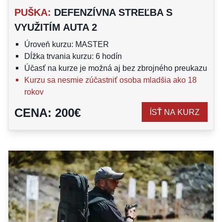
PUŠKA
:
DEFENZÍVNA STREĽBA S
VYUŽITÍM AUTA 2
Úroveň kurzu: MASTER
Dĺžka trvania kurzu: 6 hodín
Účasť na kurze je možná aj bez zbrojného preukazu
Kurzu sa nesmie zúčastniť osoba mladšia ako 18
rokov
CENA
:
200
€
ÍSŤ NA KURZ