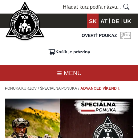
SK
AT
DE
UK
OVERIŤ POUKAZ
Košík je prázdny
MENU
PONUKA KURZOV
/
ŠPECIÁLNA PONUKA
/
ADVANCED VÍKEND I.