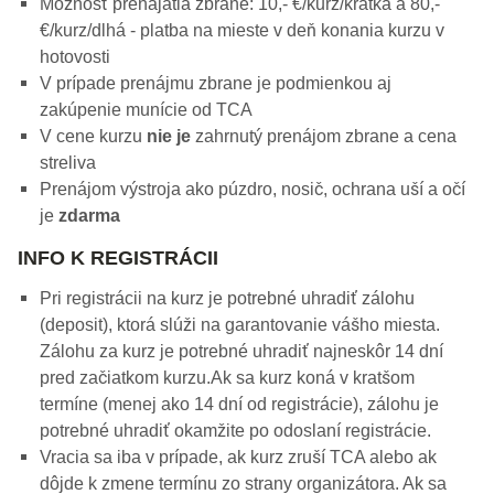
Možnosť prenajatia zbrane: 10,- €/kurz/krátka a 80,-
€/kurz/dlhá - platba na mieste v deň konania kurzu v
hotovosti
V prípade prenájmu zbrane je podmienkou aj
zakúpenie munície od TCA
V cene kurzu
nie je
zahrnutý prenájom zbrane a cena
streliva
Prenájom výstroja ako púzdro, nosič, ochrana uší a očí
je
zdarma
INFO K REGISTRÁCII
Pri registrácii na kurz je potrebné uhradiť zálohu
(deposit), ktorá slúži na garantovanie vášho miesta.
Zálohu za kurz je potrebné uhradiť najneskôr 14 dní
pred začiatkom kurzu.Ak sa kurz koná v kratšom
termíne (menej ako 14 dní od registrácie), zálohu je
potrebné uhradiť okamžite po odoslaní registrácie.
Vracia sa iba v prípade, ak kurz zruší TCA alebo ak
dôjde k zmene termínu zo strany organizátora. Ak sa