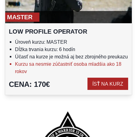
MASTER
LOW PROFILE OPERATOR
Úroveň kurzu: MASTER
Dĺžka trvania kurzu: 6 hodín
Účasť na kurze je možná aj bez zbrojného preukazu
Kurzu sa nesmie zúčastniť osoba mladšia ako 18
rokov
CENA
:
170
€
ÍSŤ NA KURZ