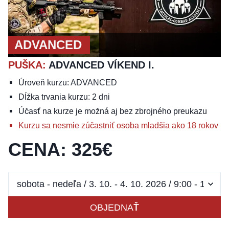
ADVANCED
PUŠKA
:
ADVANCED VÍKEND I.
Úroveň kurzu: ADVANCED
Dĺžka trvania kurzu: 2 dni
Účasť na kurze je možná aj bez zbrojného preukazu
Kurzu sa nesmie zúčastniť osoba mladšia ako 18 rokov
CENA
:
325
€
OBJEDNAŤ