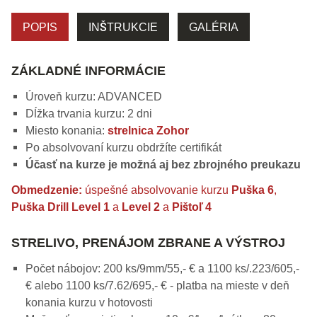
POPIS
INŠTRUKCIE
GALÉRIA
ZÁKLADNÉ INFORMÁCIE
Úroveň kurzu: ADVANCED
Dĺžka trvania kurzu: 2 dni
Miesto konania:
strelnica Zohor
Po absolvovaní kurzu obdržíte certifikát
Účasť na kurze je možná aj bez zbrojného preukazu
Obmedzenie:
úspešné absolvovanie kurzu
Puška 6
,
Puška Drill Level 1
a
Level 2
a
Pištoľ 4
STRELIVO, PRENÁJOM ZBRANE A VÝSTROJ
Počet nábojov: 200 ks/9mm/55,- € a 1100 ks/.223/605,-
€ alebo 1100 ks/7.62/695,- € - platba na mieste v deň
konania kurzu v hotovosti