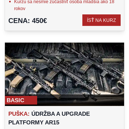
Kurzu sa nesmie zúčastniť osoba mladšia ako 18
rokov
CENA
:
450
€
ÍSŤ NA KURZ
BASIC
PUŠKA
:
ÚDRŽBA A UPGRADE
PLATFORMY AR15