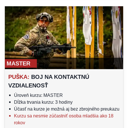
MASTER
PUŠKA
:
BOJ NA KONTAKTNÚ
VZDIALENOSŤ
Úroveň kurzu: MASTER
Dĺžka trvania kurzu: 3 hodiny
Účasť na kurze je možná aj bez zbrojného preukazu
Kurzu sa nesmie zúčastniť osoba mladšia ako 18
rokov