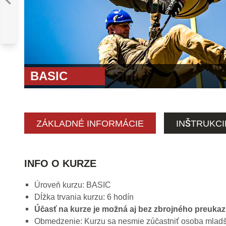
BASIC
KA
:
ÚDRŽBA A
DE PLATFORMY
AR15
BASIC
ZÁKLADNÉ INFORMÁCIE
INŠTRUKCI
INFO O KURZE
Úroveň kurzu: BASIC
Dĺžka trvania kurzu: 6 hodín
Účasť na kurze je možná aj bez zbrojného preuka
Obmedzenie: Kurzu sa nesmie zúčastniť osoba mladš