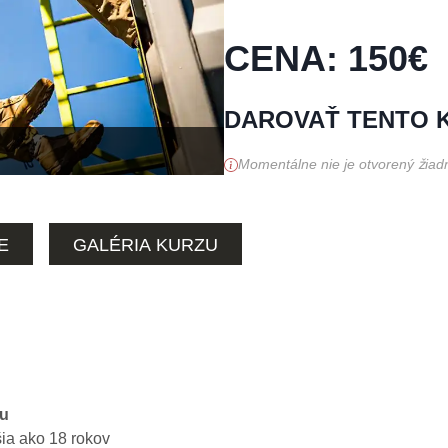
CENA
:
150
€
DAROVAŤ TENTO 
Momentálne nie je otvorený žiadny
E
GALÉRIA KURZU
zu
ia ako 18 rokov