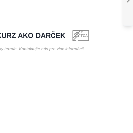
BAS
KURZ
:
ZÁKL
DRONOVÉHO LI
KURZ
AKO DARČEK
 termín. Kontaktujte nás pre viac informácií.