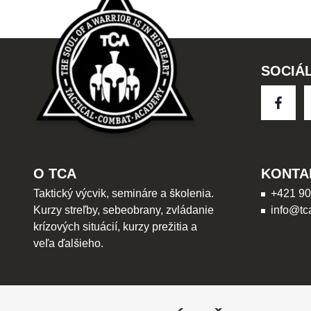
SOCIÁL
O TCA
KONTA
Taktický výcvik, semináre a školenia.
+421 90
Kurzy streľby, sebeobrany, zvládanie
info@tc
krízových situácií, kurzy prežitia a
veľa ďalšieho.