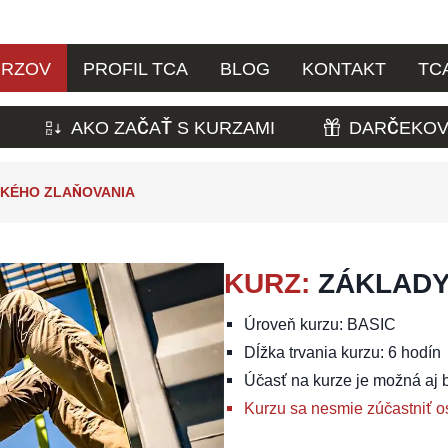
URZOV
PROFIL TCA
BLOG
KONTAKT
TC
AKO ZAČAŤ S KURZAMI
DARČEKOV
CKÉHO ZLAŇOVANIA
KURZ
:
ZÁKLADY
Úroveň kurzu: BASIC
Dĺžka trvania kurzu: 6 hodín
Účasť na kurze je možná aj 
Kurzu sa nesmie zúčastniť o