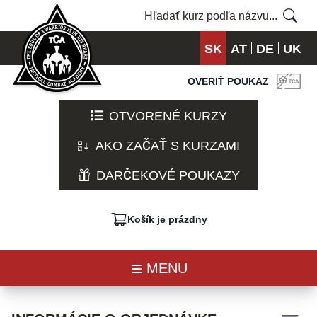
SK
AT
DE
UK
OVERIŤ POUKAZ
OTVORENÉ KURZY
AKO ZAČAŤ S KURZAMI
DARČEKOVÉ POUKAZY
Košík je prázdny
MENU