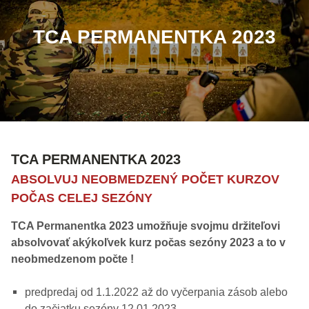
TCA PERMANENTKA 2023
TCA PERMANENTKA 2023
ABSOLVUJ NEOBMEDZENÝ POČET KURZOV
POČAS CELEJ SEZÓNY
TCA Permanentka 2023 umožňuje svojmu držiteľovi
absolvovať akýkoľvek kurz počas sezóny 2023 a to v
neobmedzenom počte !
predpredaj od 1.1.2022 až do vyčerpania zásob alebo
do začiatku sezóny 12.01.2023