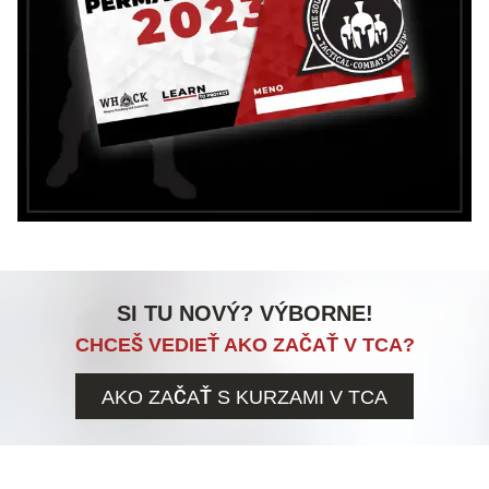
SI TU NOVÝ? VÝBORNE!
CHCEŠ VEDIEŤ AKO ZAČAŤ V TCA?
AKO ZAČAŤ S KURZAMI V TCA