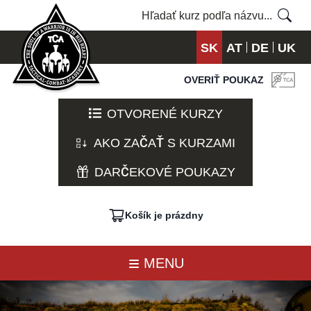
SK
AT
DE
UK
OVERIŤ POUKAZ
OTVORENÉ KURZY
AKO ZAČAŤ S KURZAMI
DARČEKOVÉ POUKAZY
Košík je prázdny
MENU