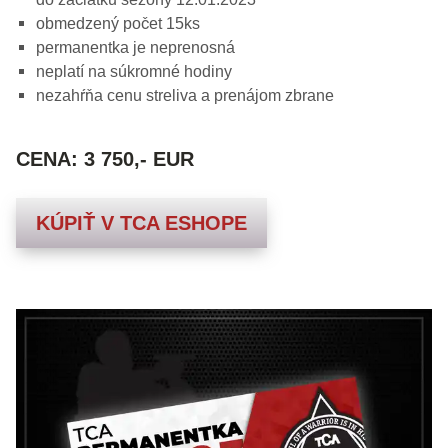
obmedzený počet 15ks
permanentka je neprenosná
neplatí na súkromné hodiny
nezahŕňa cenu streliva a prenájom zbrane
CENA: 3 750,- EUR
KÚPIŤ V TCA ESHOPE