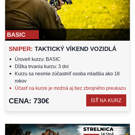
BASIC
SNIPER
:
TAKTICKÝ VÍKEND VOZIDLÁ
Úroveň kurzu: BASIC
Dĺžka trvania kurzu: 3 dni
Kurzu sa nesmie zúčastniť osoba mladšia ako 18
rokov
Účasť na kurze je možná aj bez zbrojného preukazu
CENA
:
730
€
ÍSŤ NA KURZ