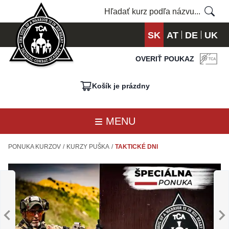
SK
AT
DE
UK
OVERIŤ POUKAZ
Košík je prázdny
MENU
PONUKA KURZOV
/
KURZY PUŠKA
/
TAKTICKÉ DNI
BASIC
A