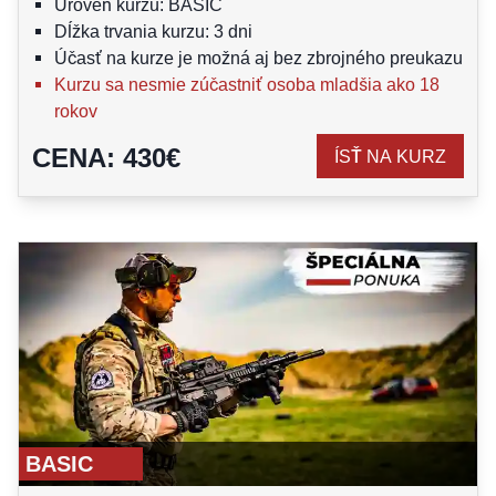
Úroveň kurzu: BASIC
Dĺžka trvania kurzu: 3 dni
Účasť na kurze je možná aj bez zbrojného preukazu
Kurzu sa nesmie zúčastniť osoba mladšia ako 18
rokov
CENA
:
430
€
ÍSŤ NA KURZ
BASIC