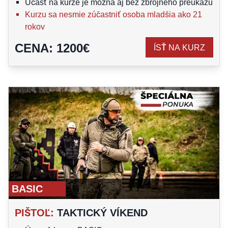
Účasť na kurze je možná aj bez zbrojného preukazu
Kurzu sa nesmie zúčastniť osoba mladšia ako 21
rokov
CENA
:
1200
€
ÍSŤ NA KURZ
BASIC
PIŠTOĽ
:
TAKTICKÝ VÍKEND