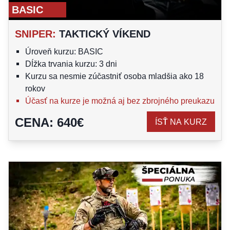
BASIC
SNIPER
:
TAKTICKÝ VÍKEND
Úroveň kurzu: BASIC
Dĺžka trvania kurzu: 3 dni
Kurzu sa nesmie zúčastniť osoba mladšia ako 18
rokov
Účasť na kurze je možná aj bez zbrojného preukazu
CENA
:
640
€
ÍSŤ NA KURZ