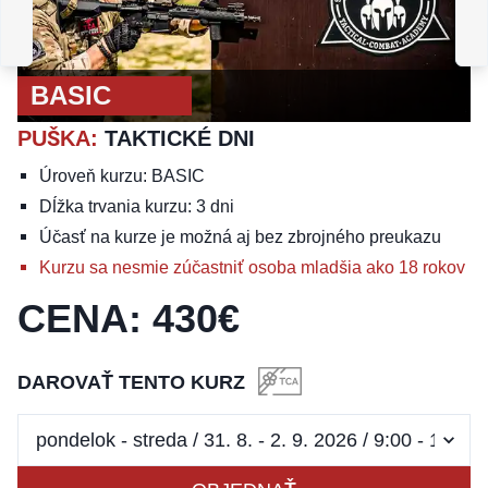
PUŠKA
:
TAKTICKÝ
VÍKEND JASNÁ
BASIC
PUŠKA
:
TAKTICKÉ DNI
Úroveň kurzu: BASIC
Dĺžka trvania kurzu: 3 dni
Účasť na kurze je možná aj bez zbrojného preukazu
Kurzu sa nesmie zúčastniť osoba mladšia ako 18 rokov
CENA
:
430
€
DAROVAŤ TENTO KURZ