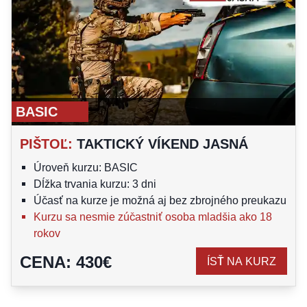
BASIC
PIŠTOĽ
:
TAKTICKÝ VÍKEND JASNÁ
Úroveň kurzu: BASIC
Dĺžka trvania kurzu: 3 dni
Účasť na kurze je možná aj bez zbrojného preukazu
Kurzu sa nesmie zúčastniť osoba mladšia ako 18
rokov
CENA
:
430
€
ÍSŤ NA KURZ