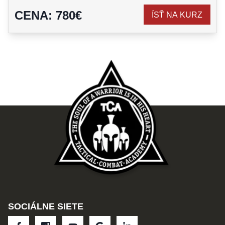
CENA
:
780
€
ÍSŤ NA KURZ
SOCIÁLNE SIETE