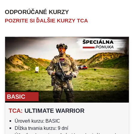
ODPORÚČANÉ KURZY
POZRITE SI ĎALŠIE KURZY TCA
BASIC
TCA
:
ULTIMATE WARRIOR
Úroveň kurzu: BASIC
Dĺžka trvania kurzu: 9 dní