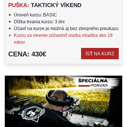
PUŠKA
:
TAKTICKÝ VÍKEND
Úroveň kurzu: BASIC
Dĺžka trvania kurzu: 3 dni
Účasť na kurze je možná aj bez zbrojného preukazu
Kurzu sa nesmie zúčastniť osoba mladšia ako 18
rokov
CENA
:
430
€
ÍSŤ NA KURZ