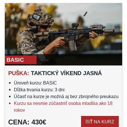
BASIC
PUŠKA
:
TAKTICKÝ VÍKEND JASNÁ
Úroveň kurzu: BASIC
Dĺžka trvania kurzu: 3 dni
Účasť na kurze je možná aj bez zbrojného preukazu
Kurzu sa nesmie zúčastniť osoba mladšia ako 18
rokov
CENA
:
430
€
ÍSŤ NA KURZ