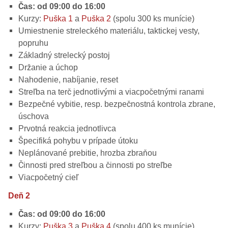
Čas: od 09:00 do 16:00
Kurzy:
Puška 1
a
Puška 2
(spolu 300 ks munície)
Umiestnenie streleckého materiálu, taktickej vesty,
popruhu
Základný strelecký postoj
Držanie a úchop
Nahodenie, nabíjanie, reset
Streľba na terč jednotlivými a viacpočetnými ranami
Bezpečné vybitie, resp. bezpečnostná kontrola zbrane,
úschova
Prvotná reakcia jednotlivca
Špecifiká pohybu v prípade útoku
Neplánované prebitie, hrozba zbraňou
Činnosti pred streľbou a činnosti po streľbe
Viacpočetný cieľ
Deň 2
Čas: od 09:00 do 16:00
Kurzy:
Puška 3
a
Puška 4
(spolu 400 ks munície)