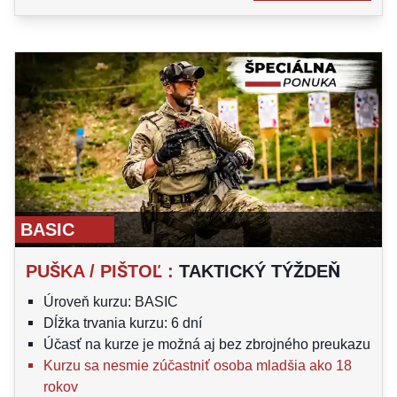
BASIC
PUŠKA / PIŠTOĽ
:
TAKTICKÝ TÝŽDEŇ
Úroveň kurzu: BASIC
Dĺžka trvania kurzu: 6 dní
Účasť na kurze je možná aj bez zbrojného preukazu
Kurzu sa nesmie zúčastniť osoba mladšia ako 18
rokov