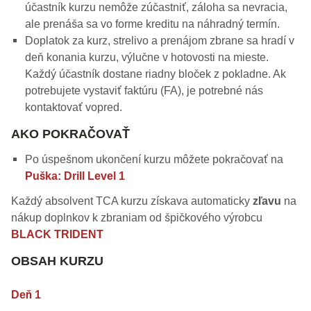
účastník kurzu nemôže zúčastniť, záloha sa nevracia,
ale prenáša sa vo forme kreditu na náhradný termín.
Doplatok za kurz, strelivo a prenájom zbrane sa hradí v
deň konania kurzu, výlučne v hotovosti na mieste.
Každý účastník dostane riadny bloček z pokladne. Ak
potrebujete vystaviť faktúru (FA), je potrebné nás
kontaktovať vopred.
AKO POKRAČOVAŤ
Po úspešnom ukončení kurzu môžete pokračovať na
Puška: Drill Level 1
Každý absolvent TCA kurzu získava automaticky
zľavu
na
nákup doplnkov k zbraniam od špičkového výrobcu
BLACK TRIDENT
OBSAH KURZU
Deň 1