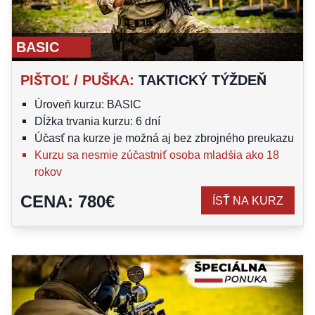
BASIC
PIŠTOĽ / PUŠKA
:
TAKTICKÝ TÝŽDEŇ
Úroveň kurzu: BASIC
Dĺžka trvania kurzu: 6 dní
Účasť na kurze je možná aj bez zbrojného preukazu
Kurzu sa nesmie zúčastniť osoba mladšia ako 18
rokov
CENA
:
780
€
ÍSŤ NA KURZ