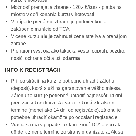
Možnosť prenajatia zbrane - 120,- €/kurz - platba na
mieste v deň konania kurzu v hotovosti
V prípade prenájmu zbrane je podmienkou aj
zakúpenie munície od TCA
V cene kurzu
nie je
zahrnutá cena streliva a prenájom
zbrane
Prenájom výstroja ako taktická vesta, popruh, púzdro,
nosič, ochrana očí a uší
zdarma
INFO K REGISTRÁCII
Pri registrácii na kurz je potrebné uhradiť zálohu
(deposit), ktorá slúži na garantovanie vášho miesta.
Zálohu za kurz je potrebné uhradiť najneskôr 14 dní
pred začiatkom kurzu.Ak sa kurz koná v kratšom
termíne (menej ako 14 dní od registrácie), zálohu je
potrebné uhradiť okamžite po odoslaní registrácie.
Vracia sa iba v prípade, ak kurz zruší TCA alebo ak
dôjde k zmene termínu zo strany organizátora. Ak sa