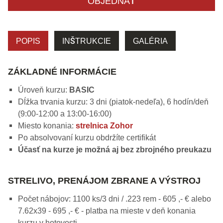
OBJEDNAŤ
POPIS
INŠTRUKCIE
GALÉRIA
ZÁKLADNÉ INFORMÁCIE
Úroveň kurzu:
BASIC
Dĺžka trvania kurzu: 3 dni (piatok-nedeľa), 6 hodín/deň
(9:00-12:00 a 13:00-16:00)
Miesto konania:
strelnica Zohor
Po absolvovaní kurzu obdržíte certifikát
Účasť na kurze je možná aj bez zbrojného preukazu
STRELIVO, PRENÁJOM ZBRANE A VÝSTROJ
Počet nábojov: 1100 ks/3 dni / .223 rem - 605 ,- € alebo
7.62x39 - 695 ,- € - platba na mieste v deň konania
kurzu v hotovosti