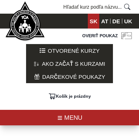
SK
AT
DE
UK
OVERIŤ POUKAZ
OTVORENÉ KURZY
AKO ZAČAŤ S KURZAMI
DARČEKOVÉ POUKAZY
Košík je prázdny
MENU