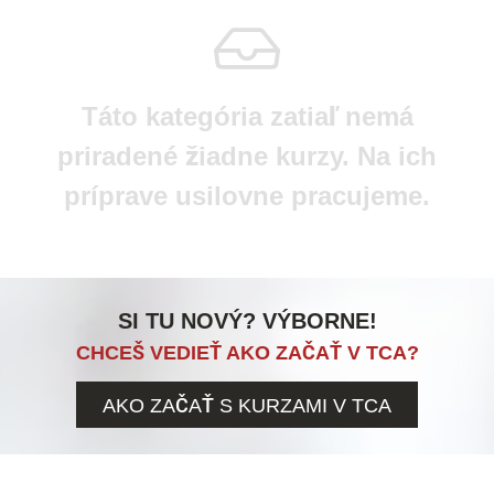
Táto kategória zatiaľ nemá
priradené žiadne kurzy. Na ich
príprave usilovne pracujeme.
SI TU NOVÝ? VÝBORNE!
CHCEŠ VEDIEŤ AKO ZAČAŤ V TCA?
AKO ZAČAŤ S KURZAMI V TCA